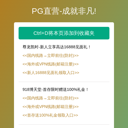
PG直营-成就非凡!
Ctrl+D将本页添加到收藏夹
尊龙凯时-新人立享高达16888见面礼！
<<国内线路→立即前往(防封)>>
<<海外或VPN线路(邮箱注册)>>
<<新人16888见面礼领取入口>>
918博天堂-首存限时赠送100%礼金！
<<国内线路→立即前往(防封)>>
<<海外或VPN线路(邮箱注册)>>
<<首存送100%礼金领取入口>>